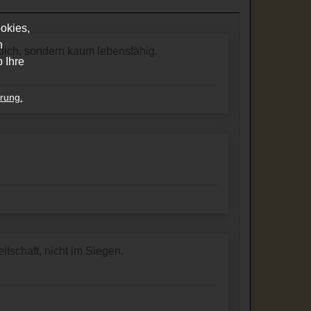
okies,
n
klich, sondern kaum lebensfähig.
 Ihre
rung.
itschaft, nicht im Siegen.