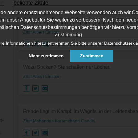
beliebte Zitate
ede andere ernstzunehmende Webseite verwenden auch wir Co
um unser Angebot für Sie weiter zu verbessern. Nach den neue
Wer keinen Sinn im Leben sieht, ist nicht nur unglüc
päischen Datenschutzbestimmungen benötigen wir hierzu vorab
Zitat Albert Einstein
Zustimmung.
re Informationen hierzu entnehmen Sie bitte unserer Datenschutzerklä
Nicht zustimmen
Zustimmen
Wozu Socken? Sie schaffen nur Löcher.
Zitat Albert Einstein
Freude liegt im Kampf, im Wagnis, in der Leidensbere
n­
Zitat Mohandas Karamchand Gandhi
d