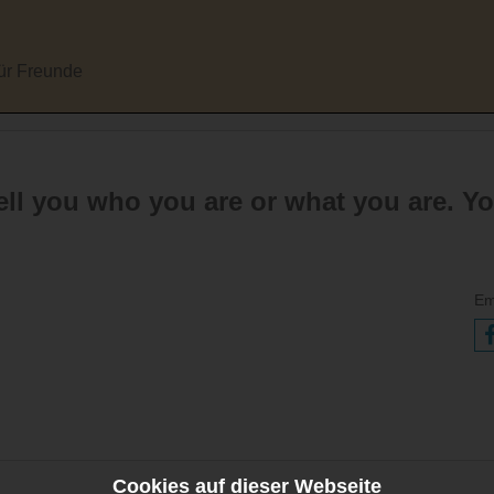
für Freunde
ell you who you are or what you are. Y
Em
Cookies auf dieser Webseite