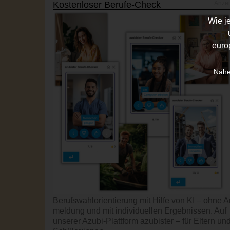
Kostenloser Berufe-Check
Wie j
euro
Nähe
Berufswahl­orientierung mit Hilfe von KI – ohne A
mel­dung und mit indi­viduel­len Ergeb­nissen. Auf
unserer Azubi-Platt­form azubister – für Eltern un