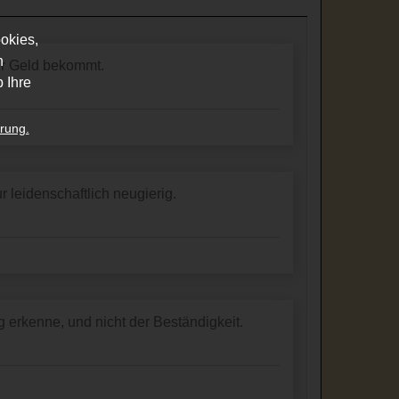
okies,
n
für Geld bekommt.
 Ihre
rung.
 leidenschaftlich neugierig.
ag erkenne, und nicht der Beständigkeit.