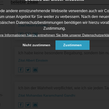
beliebte Zitate
ede andere ernstzunehmende Webseite verwenden auch wir Co
um unser Angebot für Sie weiter zu verbessern. Nach den neue
Die besten Dinge im Leben sind nicht die, die man 
päischen Datenschutzbestimmungen benötigen wir hierzu vorab
Zitat Albert Einstein
Zustimmung.
re Informationen hierzu entnehmen Sie bitte unserer Datenschutzerklä
Nicht zustimmen
Zustimmen
Ich habe keine besondere Begabung, sondern bin nur
Zitat Albert Einstein
Ich bin der Wahrheit verpflichtet, wie ich sie jeden T
n­
Zitat Mohandas Karamchand Gandhi
d