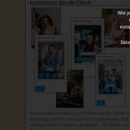
Kostenloser Berufe-Check
Wie j
euro
Nähe
Berufswahl­orientierung mit Hilfe von KI – ohne A
mel­dung und mit indi­viduel­len Ergeb­nissen. Auf
unserer Azubi-Platt­form azubister – für Eltern un