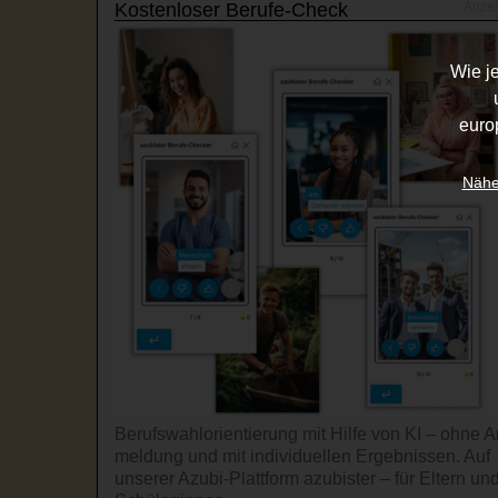
Kostenloser Berufe-Check
Wie j
euro
Nähe
Berufswahl­orientierung mit Hilfe von KI – ohne A
mel­dung und mit indi­viduel­len Ergeb­nissen. Auf
unserer Azubi-Platt­form azubister – für Eltern un