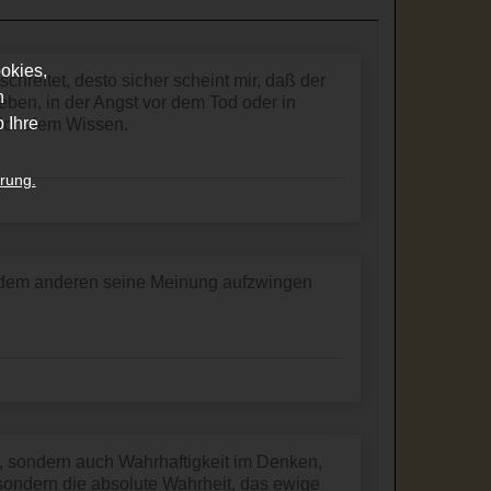
okies,
schreitet, desto sicher scheint mir, daß der
n
eben, in der Angst vor dem Tod oder in
 Ihre
ationalem Wissen.
rung.
er dem anderen seine Meinung aufzwingen
n, sondern auch Wahrhaftigkeit im Denken,
, sondern die absolute Wahrheit, das ewige