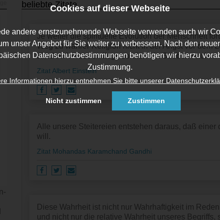
beliebte Zitate
Cookies auf dieser Webseite
ede andere ernstzunehmende Webseite verwenden auch wir Co
Je weiter die spirituelle Evolution der Menschheit fort
um unser Angebot für Sie weiter zu verbessern. Nach den neue
Weg zu wahrer Religion nicht in der Angst vor dem L
päischen Datenschutzbestimmungen benötigen wir hierzu vorab
blindem Vertrauen liegt, sonderm in Streben nach r
Zustimmung.
Zitat Albert Einstein
re Informationen hierzu entnehmen Sie bitte unserer Datenschutzerklä
Nicht zustimmen
Zustimmen
Alle unsere Steitereien entstehen daraus, daß ein
will.
Zitat Mohandas Karamchand Gandhi
n­
Diese Wahrheit ist nicht nur Wahrhaftigkeit im Rede
d
und nicht nur die relative Wahrheit unseres Begriffs