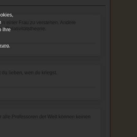
okies,
n
 einer Frau zu verstehen. Andere
r Relativitätstheorie.
 Ihre
rung.
 du lieben, wen du kriegst.
 alle Professoren der Welt können keinen