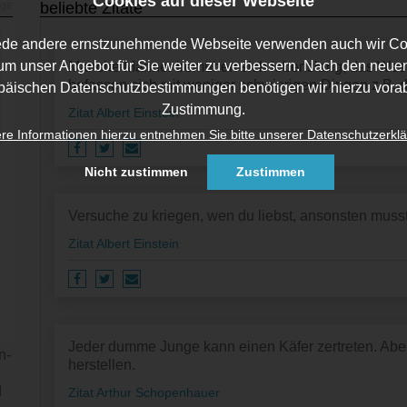
Cookies auf dieser Webseite
beliebte Zitate
ede andere ernstzunehmende Webseite verwenden auch wir Co
um unser Angebot für Sie weiter zu verbessern. Nach den neue
Manche Männer bemühen sich lebenslang, das Wesen
befassen sich mit weniger schwierigen Dingen z.B. de
päischen Datenschutzbestimmungen benötigen wir hierzu vorab
Zustimmung.
Zitat Albert Einstein
re Informationen hierzu entnehmen Sie bitte unserer Datenschutzerklä
Nicht zustimmen
Zustimmen
Versuche zu kriegen, wen du liebst, ansonsten musst
Zitat Albert Einstein
Jeder dumme Junge kann einen Käfer zertreten. Aber
n­
herstellen.
d
Zitat Arthur Schopenhauer