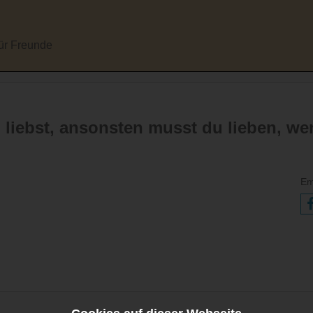
für Freunde
liebst, ansonsten musst du lieben, wen
Em