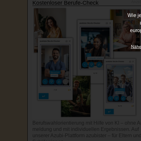
Kostenloser Berufe-Check
Wie j
euro
Nähe
Berufswahl­orientierung mit Hilfe von KI – ohne A
mel­dung und mit indi­viduel­len Ergeb­nissen. Auf
unserer Azubi-Platt­form azubister – für Eltern un