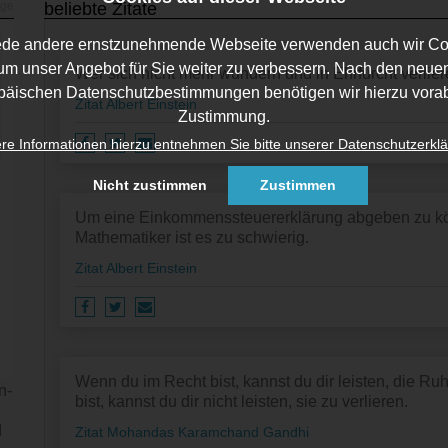
beliebte Zitate
ede andere ernstzunehmende Webseite verwenden auch wir Co
um unser Angebot für Sie weiter zu verbessern. Nach den neue
Wer sich nicht mehr wundern und in Ehrfurcht verlieren
päischen Datenschutzbestimmungen benötigen wir hierzu vorab
Zitat Albert Einstein
Zustimmung.
re Informationen hierzu entnehmen Sie bitte unserer Datenschutzerklä
Nicht zustimmen
Zustimmen
Um eine Einkommenssteuererklärung abgeben zu kö
Mathematiker ist es zu schwierig.
Zitat Albert Einstein
Wenn du im Recht bist, kannst du dir leisten, die 
n­
bist, kannst du dir nicht leisten, sie zu verlieren.
d
Zitat Mohandas Karamchand Gandhi