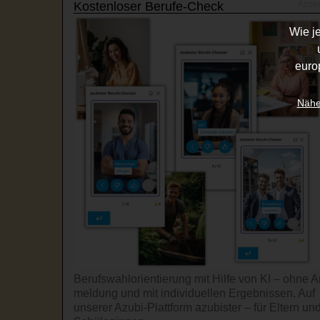
Kostenloser Berufe-Check
Wie j
euro
Nähe
Berufswahl­orientierung mit Hilfe von KI – ohne A
mel­dung und mit indi­viduel­len Ergeb­nissen. Auf
unserer Azubi-Platt­form azubister – für Eltern un