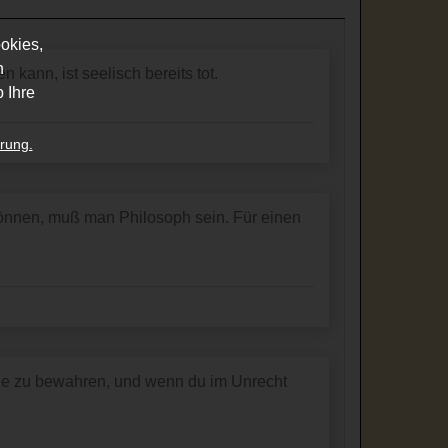
okies,
n
 kann, ist seelisch bereits tot.
 Ihre
rung.
nnen, muß man Philosoph sein. Für einen
Ruhe zu bewahren, und wenn du im Unrecht