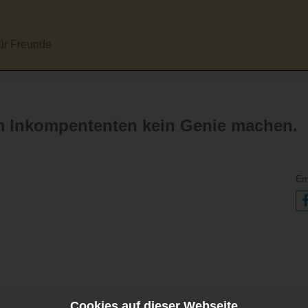
für Freunde
m Inkompententen kein Genie machen.
Em
Cookies auf dieser Webseite