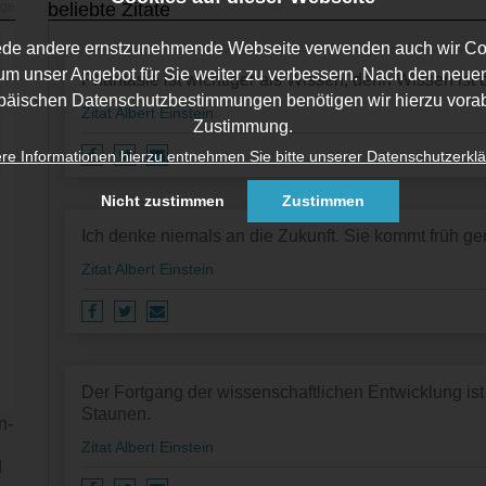
beliebte Zitate
ede andere ernstzunehmende Webseite verwenden auch wir Co
um unser Angebot für Sie weiter zu verbessern. Nach den neue
Phantasie ist wichtiger als Wissen, denn Wissen ist 
päischen Datenschutzbestimmungen benötigen wir hierzu vorab
Zitat Albert Einstein
Zustimmung.
re Informationen hierzu entnehmen Sie bitte unserer Datenschutzerklä
Nicht zustimmen
Zustimmen
Ich denke niemals an die Zukunft. Sie kommt früh ge
Zitat Albert Einstein
Der Fortgang der wissenschaftlichen Entwicklung ist
Staunen.
n­
Zitat Albert Einstein
d