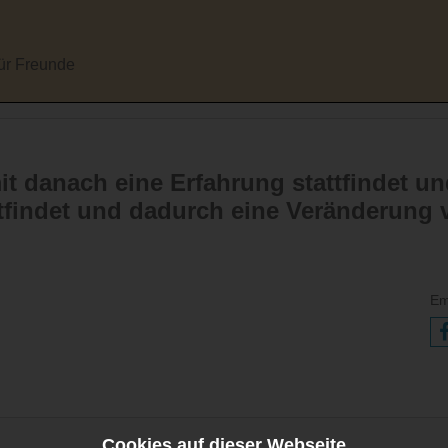
für Freunde
t danach eine Erfahrung stattfindet un
tfindet und dadurch eine Veränderun
Em
Cookies auf dieser Webseite