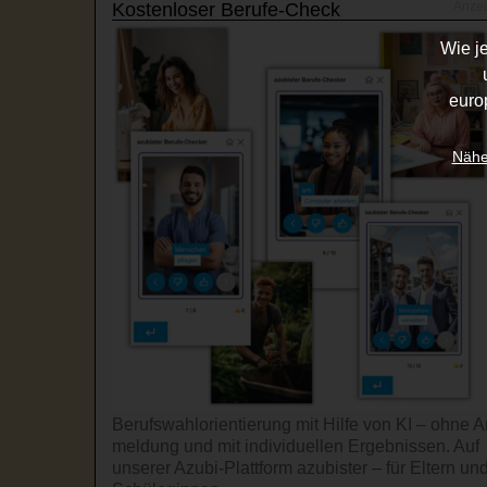
Kostenloser Berufe-Check
Wie j
euro
Nähe
Berufswahl­orientierung mit Hilfe von KI – ohne A
mel­dung und mit indi­viduel­len Ergeb­nissen. Auf
unserer Azubi-Platt­form azubister – für Eltern un