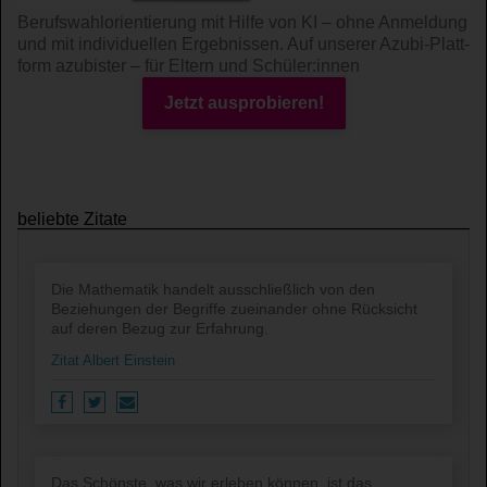
Berufswahl­orientierung mit Hilfe von KI – ohne An­mel­dung
und mit indi­viduel­len Ergeb­nissen. Auf unserer Azubi-Platt­
form azubister – für Eltern und Schüler:innen
Jetzt ausprobieren!
beliebte Zitate
Die Mathematik handelt ausschließlich von den
Beziehungen der Begriffe zueinander ohne Rücksicht
auf deren Bezug zur Erfahrung.
Zitat Albert Einstein
Das Schönste, was wir erleben können, ist das