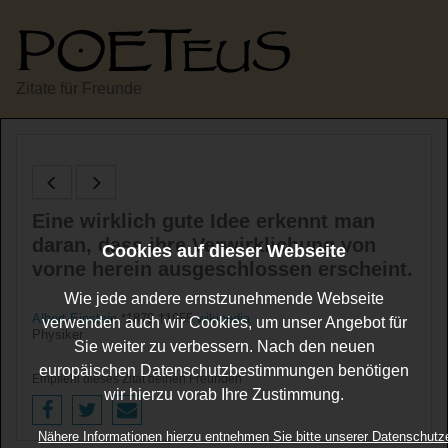
Zitate für Freunde
Eine wirklich gute Idee erkennt man
daran, dass ihre Verwirklichung von
Cookies auf dieser Webseite
vorne herein ausgeschlossen erscheint.
Wie jede andere ernstzunehmende Webseite
Albert Einstein
*1879 †1955
wikipedia
verwenden auch wir Cookies, um unser Angebot für
Physiker
Sie weiter zu verbessern. Nach den neuen
europäischen Datenschutzbestimmungen benötigen
Empfiehl dieses Zitat deinen Freunden
wir hierzu vorab Ihre Zustimmung.
Nähere Informationen hierzu entnehmen Sie bitte unserer Datenschutz