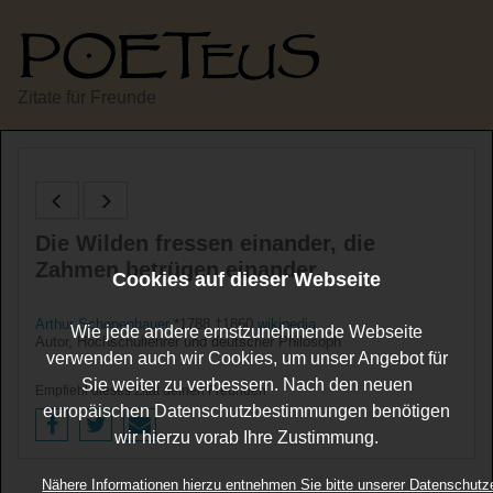
Zitate für Freunde
Die Wilden fressen einander, die
Zahmen betrügen einander.
Cookies auf dieser Webseite
Arthur Schopenhauer
*1788 †1860
wikipedia
Wie jede andere ernstzunehmende Webseite
Autor, Hochschullehrer und deutscher Philosoph
verwenden auch wir Cookies, um unser Angebot für
Sie weiter zu verbessern. Nach den neuen
Empfiehl dieses Zitat deinen Freunden
europäischen Datenschutzbestimmungen benötigen
wir hierzu vorab Ihre Zustimmung.
Nähere Informationen hierzu entnehmen Sie bitte unserer Datenschutz