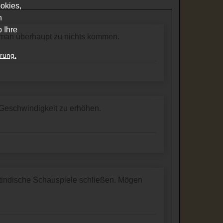
okies,
n
 Ihre
 man überhaupt zu nichts kommen.
rung.
 Geschwindigkeit zu erhöhen.
altindische Schauspiele schließen. Mögen