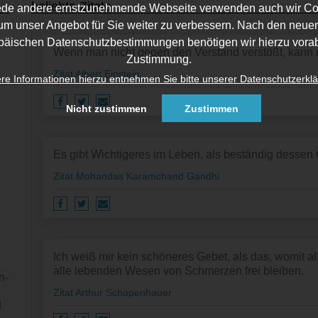
beliebte Zitate
ede andere ernstzunehmende Webseite verwenden auch wir Co
um unser Angebot für Sie weiter zu verbessern. Nach den neue
päischen Datenschutzbestimmungen benötigen wir hierzu vorab
Wenn man nicht gegen den Verstand verstößt, kann
Zustimmung.
Zitat Albert Einstein
re Informationen hierzu entnehmen Sie bitte unserer Datenschutzerklä
Nicht zustimmen
Zustimmen
Es gibt Wichtigeres im Leben, als beständig dessen
Zitat Mohandas Karamchand Gandhi
Ich weiß mir kein schöneres Gebet, als das, womit 
alle lebenden Wesen von Schmerzen frei bleiben.
n­
Zitat Arthur Schopenhauer
d