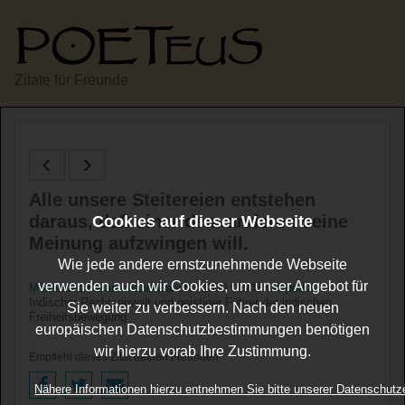
Zitate für Freunde
Alle unsere Steitereien entstehen
daraus, daß einer dem anderen seine
Cookies auf dieser Webseite
Meinung aufzwingen will.
Wie jede andere ernstzunehmende Webseite
verwenden auch wir Cookies, um unser Angebot für
Mohandas Karamchand Gandhi
*1869 †1948
wikipedia
Indischer Rechtsanwalt und geistiger Führer der indischen
Sie weiter zu verbessern. Nach den neuen
Freiheitsbewegung
europäischen Datenschutzbestimmungen benötigen
wir hierzu vorab Ihre Zustimmung.
Empfiehl dieses Zitat deinen Freunden
Nähere Informationen hierzu entnehmen Sie bitte unserer Datenschutz