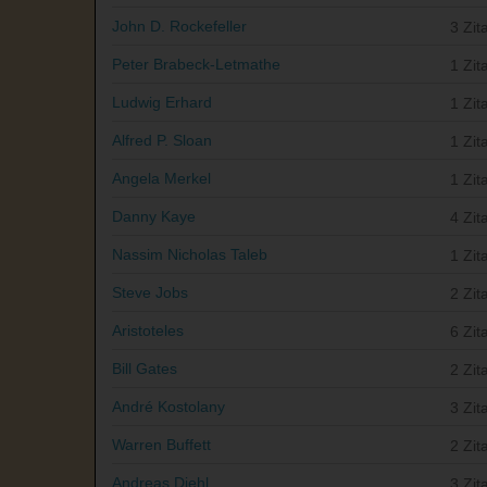
John D. Rockefeller
3 Zit
Peter Brabeck-Letmathe
1 Zit
Ludwig Erhard
1 Zit
Alfred P. Sloan
1 Zit
Angela Merkel
1 Zit
Danny Kaye
4 Zit
Nassim Nicholas Taleb
1 Zit
Steve Jobs
2 Zit
Aristoteles
6 Zit
Bill Gates
2 Zit
André Kostolany
3 Zit
Warren Buffett
2 Zit
Andreas Diehl
3 Zit