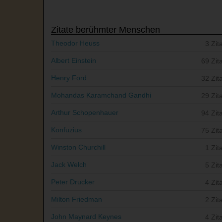
Zitate berühmter Menschen
Theodor Heuss
3 Zit
Albert Einstein
69 Zit
Henry Ford
32 Zit
Mohandas Karamchand Gandhi
29 Zit
Arthur Schopenhauer
94 Zit
Konfuzius
75 Zit
Winston Churchill
1 Zit
Jack Welch
5 Zit
Peter Drucker
4 Zit
Milton Friedman
2 Zit
John Maynard Keynes
4 Zit