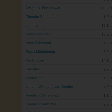
Dwight D. Eisenhower
10 Zit
Theodor Fontane
1 Zit
John Lennon
16 Zit
Nelson Mandela
17 Zit
Hans Zehetmair
1 Zit
Franz Müntefering
3 Zit
Mark Twain
14 Zit
Sokrates
2 Zit
Coco Chanel
1 Zit
Johann Wolfgang von Goethe
4 Zit
Friedrich Dürrenmatt
1 Zit
Friedrich Nietzsche
2 Zit