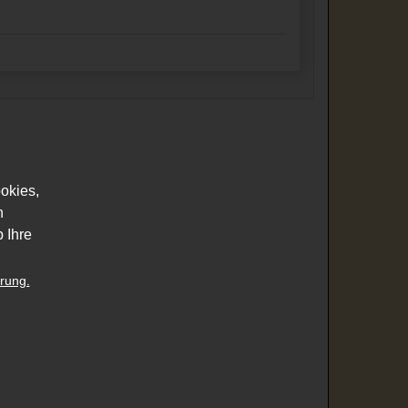
okies,
n
 Ihre
rung.