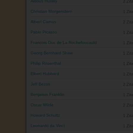
Aldous Huxley
2 Zit
Christian Morgenstern
1 Zit
Albert Camus
2 Zit
Pablo Picasso
1 Zit
Francois Duc de La Rochefoucauld
1 Zit
Georg Bernhard Shaw
1 Zit
Philip Rosenthal
1 Zit
Elbert Hubbard
1 Zit
Jeff Bezos
2 Zit
Benjamin Franklin
1 Zit
Oscar Wilde
2 Zit
Howard Schultz
1 Zit
Leonardo da Vinci
1 Zit