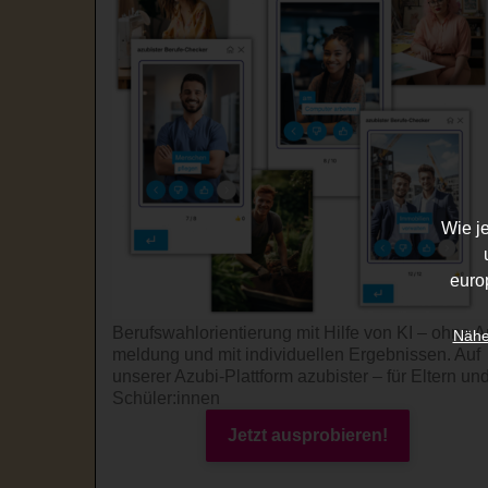
Wie j
euro
Berufswahl­orientierung mit Hilfe von KI – ohne A
Nähe
mel­dung und mit indi­viduel­len Ergeb­nissen. Auf
unserer Azubi-Platt­form azubister – für Eltern un
Schüler:innen
Jetzt ausprobieren!