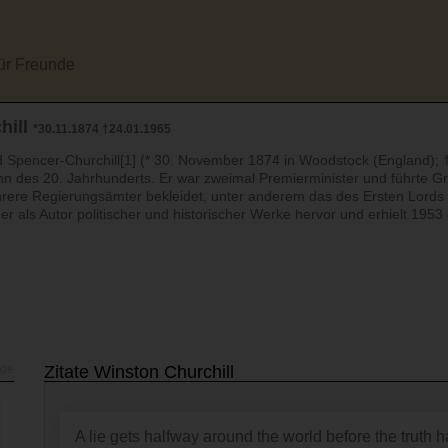
für Freunde
hill
*30.11.1874 †24.01.1965
 Spencer-Churchill[1] (* 30. November 1874 in Woodstock (England); †
nn des 20. Jahrhunderts. Er war zweimal Premierminister und führte G
hrere Regierungsämter bekleidet, unter anderem das des Ersten Lords d
er als Autor politischer und historischer Werke hervor und erhielt 1953 
Zitate Winston Churchill
A lie gets halfway around the world before the truth h